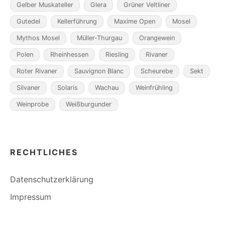
Gelber Muskateller
Glera
Grüner Veltliner
Gutedel
Kellerführung
Maxime Open
Mosel
Mythos Mosel
Müller-Thurgau
Orangewein
Polen
Rheinhessen
Riesling
Rivaner
Roter Rivaner
Sauvignon Blanc
Scheurebe
Sekt
Silvaner
Solaris
Wachau
Weinfrühling
Weinprobe
Weißburgunder
RECHTLICHES
Datenschutzerklärung
Impressum