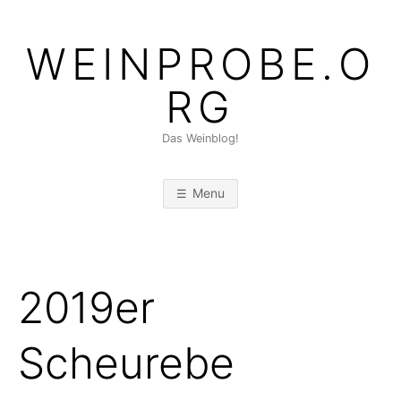
Skip
to
WEINPROBE.O
content
RG
Das Weinblog!
Menu
2019er
Scheurebe